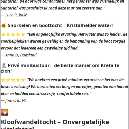
Santorini. De boot was comfortabel, het personeel was vriendelijk en
Santorini was prachtig! Ik raad deze tour ten zeerste aan."
—
Luca P., Italië
🐠 Snorkelen en boottocht – Kristalhelder water!
⭐️⭐️⭐️⭐️⭐️
"Een ongelooflijke ervaring! Het water was zo helder, de
snorkelplekken waren geweldig en de bemanning van de boot zorgde
ervoor dat iedereen een geweldige tijd had."
—
Anna D., Duitsland
🏝 Privé minibustour – de beste manier om Kreta te
zien!
⭐️⭐️⭐️⭐️⭐️
"We boekten een privé-minibus-excursie en het was de
beste beslissing! We bezochten verborgen pareltjes, genoten van lokaal
eten en hadden een stressvrije, comfortabele reis."
—
James R., VS
🌄
Kloofwandeltocht – Onvergetelijke