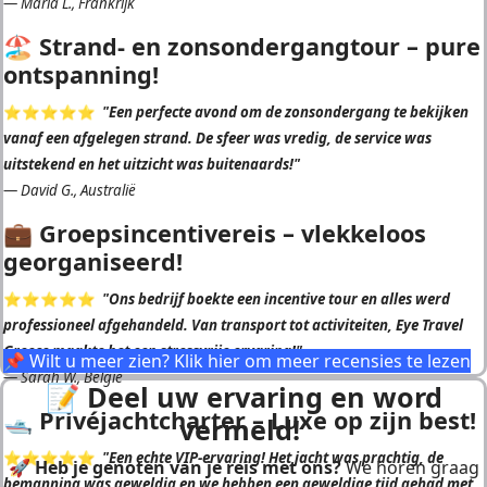
—
Maria L., Frankrijk
🏖 Strand- en zonsondergangtour – pure
ontspanning!
⭐️⭐️⭐️⭐️⭐️
"Een perfecte avond om de zonsondergang te bekijken
vanaf een afgelegen strand. De sfeer was vredig, de service was
uitstekend en het uitzicht was buitenaards!"
—
David G., Australië
💼 Groepsincentivereis – vlekkeloos
georganiseerd!
⭐️⭐️⭐️⭐️⭐️
"Ons bedrijf boekte een incentive tour en alles werd
professioneel afgehandeld. Van transport tot activiteiten, Eye Travel
Greece maakte het een stressvrije ervaring!"
📌 Wilt u meer zien? Klik hier om meer recensies te lezen
—
Sarah W., België
📝
Deel uw ervaring en word
🛥️ Privéjachtcharter – Luxe op zijn best!
vermeld!
⭐️⭐️⭐️⭐️⭐️
"Een echte VIP-ervaring! Het jacht was prachtig, de
🚀
Heb je genoten van je reis met ons?
We horen graag
bemanning was geweldig en we hebben een geweldige tijd gehad met