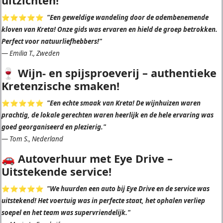
uitzichten!
⭐️⭐️⭐️⭐️⭐️
"Een geweldige wandeling door de adembenemende
kloven van Kreta! Onze gids was ervaren en hield de groep betrokken.
Perfect voor natuurliefhebbers!"
—
Emilia T., Zweden
🍷 Wijn- en spijsproeverij – authentieke
Kretenzische smaken!
⭐️⭐️⭐️⭐️⭐️
"Een echte smaak van Kreta! De wijnhuizen waren
prachtig, de lokale gerechten waren heerlijk en de hele ervaring was
goed georganiseerd en plezierig."
—
Tom S., Nederland
🚗 Autoverhuur met Eye Drive –
Uitstekende service!
⭐️⭐️⭐️⭐️⭐️
"We huurden een auto bij Eye Drive en de service was
uitstekend! Het voertuig was in perfecte staat, het ophalen verliep
soepel en het team was supervriendelijk."