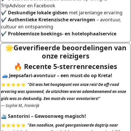
TripAdvisor en Facebook
✔
Deskundige lokale gidsen
met jarenlange ervaring
✔
Authentieke Kretenzische ervaringen
– avontuur,
cultuur en ontspanning
✔
Probleemloze boekings- en hotelophaalservice
🌟
Geverifieerde beoordelingen van
onze reizigers
🔥 Recente 5-sterrenrecensies
🚙 Jeepsafari-avontuur – een must-do op Kreta!
⭐️⭐️⭐️⭐️⭐️
"Dit was het hoogtepunt van onze reis! De off-road
ervaring was spannend, de uitzichten waren adembenemend en onze
gids was zo deskundig. Een must-do voor avonturiers!"
—
Sophie M., Frankrijk
🛳️ Santorini – Gewoonweg magisch!
⭐️⭐️⭐️⭐️⭐️
"Een naadloze, goed georganiseerde dagtrip naar