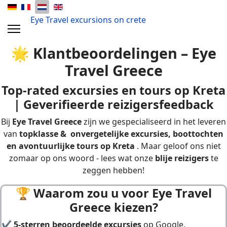
Eye Travel excursions on crete
🌟
Klantbeoordelingen – Eye
Travel Greece
Top-rated excursies en tours op Kreta
| Geverifieerde reizigersfeedback
Bij
Eye Travel Greece
zijn we gespecialiseerd in het leveren
van
topklasse &
onvergetelijke excursies, boottochten
en avontuurlijke tours op Kreta
. Maar geloof ons niet
zomaar op ons woord - lees wat onze
blije reizigers
te
zeggen hebben!
🏆 W
aarom zou u voor Eye Travel
Greece kiezen?
✔
5-sterren beoordeelde excursies
op Google,