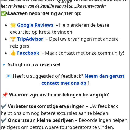
van je!
het verkennen van de kustlijn van Kreta. Elke cent waard!"
✅
Laat een beoordeling achter op:
—
Alex K., VK
🌟
Google Reviews
– Help anderen de beste
excursies op Kreta te vinden!
🏆
TripAdvisor
– Deel uw ervaringen met andere
reizigers.
👍
Facebook
– Maak contact met onze community!
🔹
Schrijf nu uw recensie!
📧 Heeft u suggesties of feedback?
Neem dan gerust
contact met ons op
!
📌 Waarom zijn uw beoordelingen belangrijk?
✔
Verbeter toekomstige ervaringen
– Uw feedback
helpt ons om nog betere excursies aan te bieden.
✔
Ondersteun kleine bedrijven
– Beoordelingen helpen
reizigers om betrouwbare touroperators te vinden.