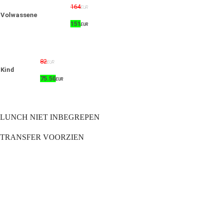
164
EUR
Volwassene
151
EUR
82
EUR
Kind
75.50
EUR
LUNCH NIET INBEGREPEN
TRANSFER VOORZIEN
© {2013 - 2024} Eye Travel crete