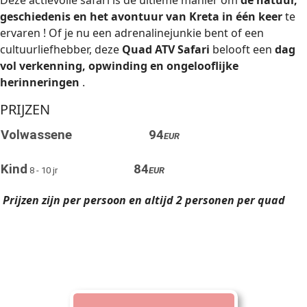
Deze actievolle safari is de ultieme manier om
de natuur,
geschiedenis en het avontuur van Kreta in één keer
te
ervaren ! Of je nu een adrenalinejunkie bent of een
cultuurliefhebber, deze
Quad ATV Safari
belooft een
dag
vol verkenning, opwinding en ongelooflijke
herinneringen
.
PRIJZEN
Volwassene
94
EUR
Kind
84
8 - 10 jr
EUR
Prijzen zijn per persoon en altijd 2 personen per quad