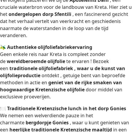
Vervolgens pauzeren we bij de
Aposelemis Dam
, een
cruciale waterbron voor de landbouw van Kreta. Hier ziet u
het
ondergelopen dorp Sfentili
, een fascinerend gezicht
dat het verhaal vertelt van veerkracht en geschiedenis
naarmate de waterstanden in de loop van de tijd
veranderen.
🫒
Authentieke olijfoliefabriekervaring
Geen enkele reis naar Kreta is compleet zonder
de
wereldberoemde olijfolie
te ervaren ! Bezoek
een
traditionele olijfoliefabriek , waar u de
kunst van
olijfolieproductie
ontdekt
, getuige bent van beproefde
methoden in actie en
geniet van de rijke smaken van
hoogwaardige Kretenzische olijfolie
door middel van
exclusieve proeverijen.
🍽
Traditionele Kretenzische lunch in het dorp Gonies
We nemen een welverdiende pauze in het
charmante
bergdorpje Gonies
, waar u kunt genieten van
een
heerlijke traditionele Kretenzische maaltijd
in een