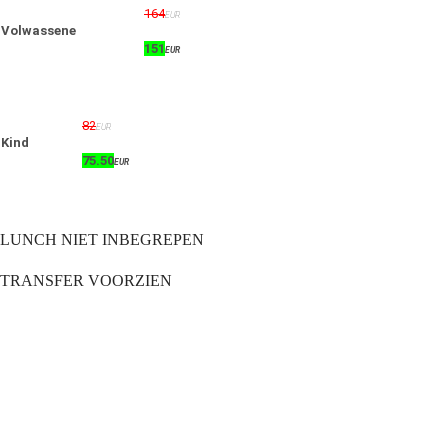
164
EUR
Volwassene
151
EUR
82
EUR
Kind
75.50
EUR
LUNCH NIET INBEGREPEN
TRANSFER VOORZIEN
© {2013 - 2024} Eye Travel crete