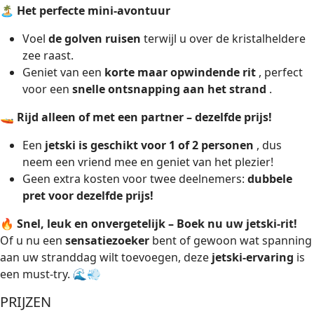
🏝
Het perfecte mini-avontuur
Voel
de golven ruisen
terwijl u over de kristalheldere
zee raast.
Geniet van een
korte maar opwindende rit
, perfect
voor een
snelle ontsnapping aan het strand
.
🚤
Rijd alleen of met een partner – dezelfde prijs!
Een
jetski is geschikt voor 1 of 2 personen
, dus
neem een ​​vriend mee en geniet van het plezier!
Geen extra kosten voor twee deelnemers:
dubbele
pret voor dezelfde prijs!
🔥
Snel, leuk en onvergetelijk – Boek nu uw jetski-rit!
Of u nu een
sensatiezoeker
bent of gewoon wat spanning
aan uw stranddag wilt toevoegen, deze
jetski-ervaring
is
een must-try. 🌊💨
PRIJZEN