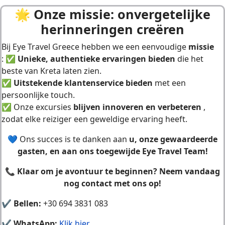
🌟 O
nze missie: onvergetelijke
herinneringen creëren
Bij Eye Travel Greece
hebben we een eenvoudige
missie
: ✅
Unieke, authentieke ervaringen bieden
die het
beste van Kreta laten zien.
✅
Uitstekende klantenservice bieden
met een
persoonlijke touch.
✅ Onze excursies
blijven innoveren en verbeteren
,
zodat elke reiziger een geweldige ervaring heeft.
💙 Ons succes is te danken aan
u, onze gewaardeerde
gasten, en aan ons toegewijde Eye Travel Team!
📞
Klaar om je avontuur te beginnen? Neem vandaag
nog contact met ons op!
✔
Bellen:
+30 694 3831 083
✔
WhatsApp:
Klik hier