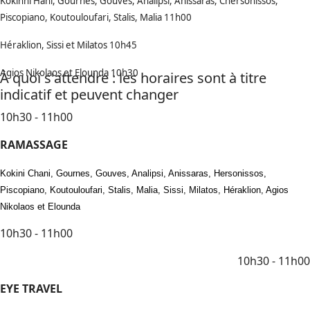
Kokinni Hani, Gournes, Gouves, Analipsi, Anissaras, Chersonissos,
Piscopiano, Koutouloufari, Stalis, Malia 11h00
Héraklion, Sissi et Milatos 10h45
Agios Nikolaos et Elounda 10h30
À quoi s'attendre : les horaires sont à titre
indicatif et peuvent changer
10h30 - 11h00
RAMASSAGE
Kokini Chani, Gournes, Gouves, Analipsi, Anissaras, Hersonissos,
Piscopiano, Koutouloufari, Stalis, Malia, Sissi, Milatos, Héraklion, Agios
Nikolaos et Elounda
10h30 - 11h00
10h30 - 11h00
EYE TRAVEL