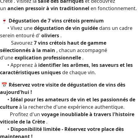
Crète . Visitez la
salle des barriques
et découvrez
un
ancien pressoir à vin traditionnel
en fonctionnement.
🍷 Dégustation de 7 vins crétois premium
• Vivez une
dégustation de vin guidée
dans un cadre
serein entouré d'
oliviers
.
Savourez
7 vins crétois haut de gamme
sélectionnés à la main
, chacun accompagné
d'une
explication professionnelle
.
• Apprenez à
identifier les arômes, les saveurs et les
caractéristiques uniques
de chaque vin.
📅 Réservez votre visite de dégustation de vins dès
aujourd'hui !
•
Idéal pour les amateurs de vin et les passionnés de
culture
à la recherche d'une expérience authentique.
Profitez d'un
voyage inoubliable à travers l'histoire
viticole de la Crète
.
•
Disponibilité limitée - Réservez votre place dès
maintenant !