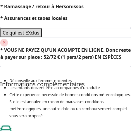
* Ramassage / retour à Hersonissos
* Assurances et taxes locales
Ce qui est EXclus
* VOUS NE PAYEZ QU'UN ACOMPTE EN LIGNE. Donc reste
à payer sur place : 52/72 € (1 pers/2 pers) EN ESPÈCES
Déconseillé aux femmes enceintes
Informations complémentaires
Les enfants doivent être accompagnés d'un adulte
Cette expérience nécessite de bonnes conditions météorologiques.
Si elle est annulée en raison de mauvaises conditions
météorologiques, une autre date ou un remboursement complet
vous sera proposé.