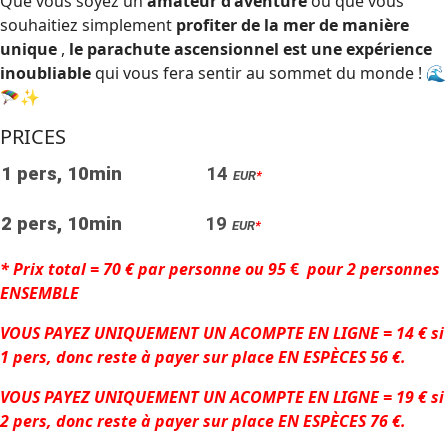
Que vous soyez un
amateur d'aventure
ou que vous
souhaitiez simplement
profiter de la mer de manière
unique
,
le parachute ascensionnel est une expérience
inoubliable
qui vous fera sentir au sommet du monde ! 🌊
🪂✨
PRICES
1 pers, 10min
14
EUR
*
2 pers, 10min
19
EUR
*
*
P
rix ​​total = 70 € par personne ou
95
€
pour 2 personnes
ENSEMBLE
VOUS PAYEZ UNIQUEMENT UN ACOMPTE EN LIGNE = 14 € si
1 pers, donc reste à payer sur place EN ESPÈCES 56 €.
VOUS PAYEZ UNIQUEMENT UN ACOMPTE EN LIGNE = 19 € si
2 pers, donc reste à payer sur place EN ESPÈCES 76 €.