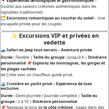
🍷
Expériences œnologiques et gastronomiques
–
Goûtez aux saveurs crétoises authentiques dans les
vignobles traditionnels
🌅
Excursions romantiques au coucher du soleil
– Une
escapade privée pour les couples
✨
Excursions VIP et privées en
vedette
🚙 Safari en Jeep tout-terrain – Aventure privée
Durée :
Flexible |
Taille du groupe :
Jusqu'à 6 |
Itinéraire
personnalisé 📌 Explorez
les montagnes, les gorges et
les plages cachées
de Crète
avec un chauffeur-guide privé.
🛳 Croisière en yacht privé – Expérience de luxe
exclusive
Durée :
Demi-journée / Journée complète |
Taille du
groupe :
2 à 10 |
Itinéraire personnalisé
📌 Naviguez le long de
la côte crétoise
, nagez dans des