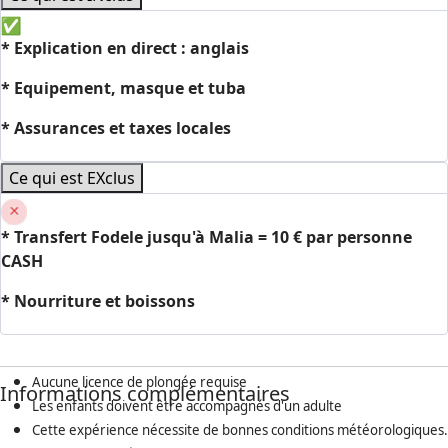
* Explication en direct : anglais
*
Equipement, masque et tuba
* Assurances et taxes locales
Ce qui est EXclus
*
Transfert Fodele jusqu'à Malia = 10 € par personne
CASH
* Nourriture et boissons
Aucune licence de plongée requise
Informations complémentaires
Les enfants doivent être accompagnés d'un adulte
Cette expérience nécessite de bonnes conditions météorologiques.