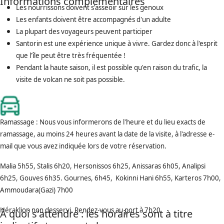
Informations complémentaires
Les nourrissons doivent s'asseoir sur les genoux
Les enfants doivent être accompagnés d'un adulte
La plupart des voyageurs peuvent participer
Santorin est une expérience unique à vivre. Gardez donc à l'esprit
que l'île peut être très fréquentée !
Pendant la haute saison, il est possible qu'en raison du trafic, la
visite de volcan ne soit pas possible.
Ramassage : Nous vous informerons de l'heure et du lieu exacts de
ramassage, au moins 24 heures avant la date de la visite, à l'adresse e-
mail que vous avez indiquée lors de votre réservation.
Malia 5h55, Stalis 6h20, Hersonissos 6h25, Anissaras 6h05, Analipsi
6h25, Gouves 6h35. Gournes, 6h45, Kokinni Hani 6h55, Karteros 7h00,
Ammoudara(Gazi) 7h00
Héraklion non desservi. Rendez-vous au port à 7h20.
À quoi s'attendre : les horaires sont à titre