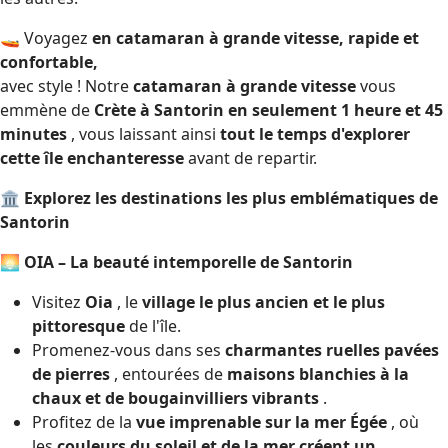
🚤 Voyagez
en catamaran à grande vitesse, rapide et
confortable,
avec style ! Notre
catamaran à grande vitesse
vous
emmène de
Crète à Santorin en seulement 1 heure et 45
minutes
, vous laissant ainsi
tout le temps d'explorer
cette île enchanteresse
avant de repartir.
🏛
Explorez les destinations les plus emblématiques de
Santorin
🌅
OIA – La beauté intemporelle de Santorin
Visitez
Oia
, le
village le plus ancien et le plus
pittoresque
de l'île.
Promenez-vous dans ses
charmantes ruelles pavées
de pierres
, entourées de
maisons blanchies à la
chaux et de bougainvilliers vibrants
.
Profitez de la
vue imprenable sur la mer Égée
, où
les
couleurs du soleil et de la mer créent un