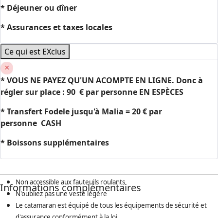
* Déjeuner ou dîner
* Assurances et taxes locales
Ce qui est EXclus
*
VOUS NE PAYEZ QU'UN ACOMPTE EN LIGNE. Donc à
régler sur place : 90
€ par personne EN ESPÈCES
* Transfert Fodele jusqu'à Malia = 20 € par
personne
CASH
* Boissons supplémentaires
Non accessible aux fauteuils roulants
Informations complémentaires
N'oubliez pas une veste légère
Le catamaran est équipé de tous les équipements de sécurité et
d'assurance conformément à la loi