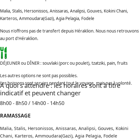
Malia, Stalis, Hersonissos, Anissaras, Analipsi, Gouves, Kokini Chani,
Karteros, Ammoudara(Gazi), Agia Pelagia, Fodele
Nous n'offrons pas de transfert depuis Héraklion. Nous nous retrouvons
au port d'Héraklion.
DÉJEUNER ou DÎNER : souvlaki (porc ou poulet), tzatziki, pain, fruits
Les autres options ne sont pas possibles.
Les boissons sont servies pendant tout le voyage, mais pas à volonté.
À quoi s'attendre : les horaires sont à titre
indicatif et peuvent changer
8h00 - 8h50 / 14h00 - 14h50
RAMASSAGE
Malia, Stalis, Hersonissos, Anissaras, Analipsi, Gouves, Kokini
Chani, Karteros, Ammoudara(Gazi), Agia Pelagia, Fodele