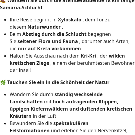
🥾
Wandern Sie durch die atemberaubende 18 km lange
Samaria-Schlucht
Ihre Reise beginnt in
Xyloskalo
, dem Tor zu
diesem
Naturwunder
.
Beim
Abstieg durch die Schlucht
begegnen
Sie
seltener Flora und Fauna
, darunter auch Arten,
die
nur auf Kreta vorkommen
.
Halten Sie Ausschau nach dem
Kri-Kri
, der
wilden
kretischen Ziege
, einem der berühmtesten Bewohner
der Insel!
🌿
Tauchen Sie ein in die Schönheit der Natur
Wandern Sie durch
ständig wechselnde
Landschaften
mit
hoch aufragenden Klippen,
üppigen Kiefernwäldern und duftenden kretischen
Kräutern
in der Luft.
Bewundern Sie die
spektakulären
Felsformationen
und erleben Sie den Nervenkitzel,